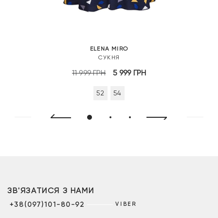
ELENA MIRO
СУКНЯ
Оригінальна
Поточна
11 999
ГРН
5 999
ГРН
ціна:
ціна:
52
54
11
5
999 грн.
999 грн.
ЗВ'ЯЗАТИСЯ З НАМИ
+38(097)101-80-92
VIBER