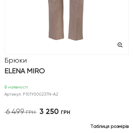
Брюки
ELENA MIRO
В наявності
Артикул: P101Y000237N-A2
3 250
6 499
Оригінальна
Поточна
ГРН
ГРН
ціна:
ціна:
6
3
Таблиця розмірів