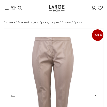
Головна
/
Жіночий одяг
/
Брюки, шорти
/
Брюки
/
Брюки
-50%
‹
›