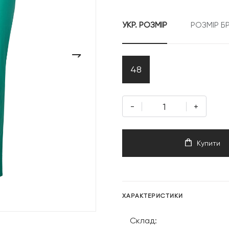
5
УКР. РОЗМІР
РОЗМІР Б
999 грн
›
48
-
+
Купити
ХАРАКТЕРИСТИКИ
Склад: