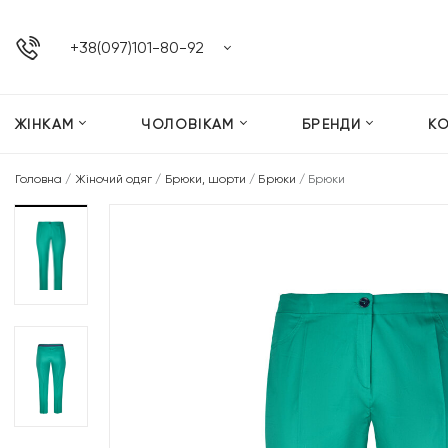
+38(097)101-80-92
ЖІНКАМ
ЧОЛОВІКАМ
БРЕНДИ
К
Головна
/
Жіночий одяг
/
Брюки, шорти
/
Брюки
/
Брюки