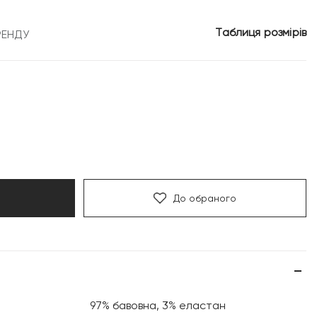
2
Таблиця розмірів
РЕНДУ
.
999 грн.
До обраного
97% бавовна, 3% еластан