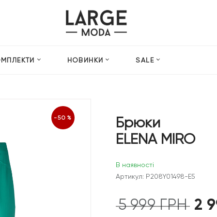
ОМПЛЕКТИ
НОВИНКИ
SALE
Брюки
-50%
ELENA MIRO
В наявності
Артикул: P208Y01498-E5
2 
5 999
ГРН
Оригін
ціна: