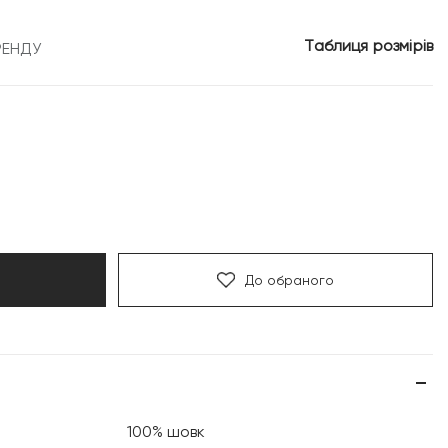
16
Таблиця розмірів
РЕНДУ
рн.
199 грн.
До обраного
100% шовк