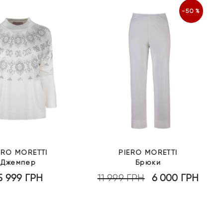
-50%
ERO MORETTI
PIERO MORETTI
Джемпер
Брюки
5 999
ГРН
11 999
ГРН
6 000
ГРН
Оригінальна
Пото
ціна:
ціна:
11
6
999 грн.
000 г