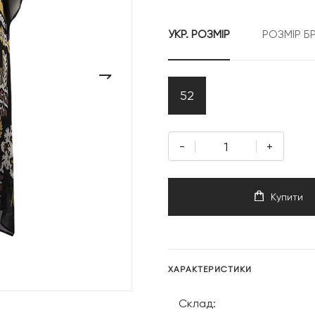
26
УКР. РОЗМІР
РОЗМІР Б
999 г
›
52
-
+
Купити
ХАРАКТЕРИСТИКИ
Склад: