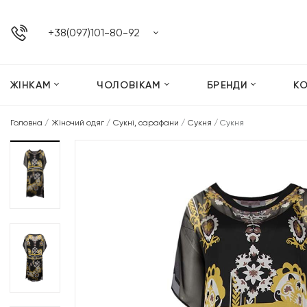
+38(097)101-80-92
ЖІНКАМ
ЧОЛОВІКАМ
БРЕНДИ
К
Головна
/
Жіночий одяг
/
Сукні, сарафани
/
Сукня
/
Сукня