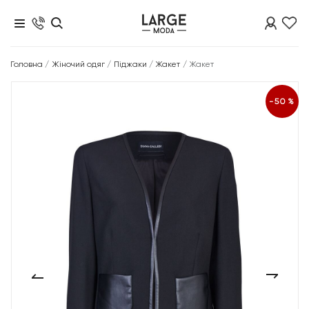
Головна
/
Жіночий одяг
/
Піджаки
/
Жакет
/
Жакет
-50%
‹
›