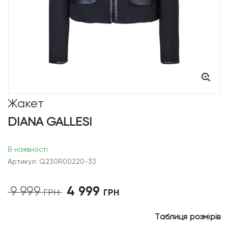
Жакет
DIANA GALLESI
В наявності
Артикул: Q230R00220-33
4 999
9 999
Оригінальна
Поточна
ГРН
ГРН
ціна:
ціна:
9
4
Таблиця розмірів