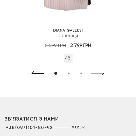
DIANA GALLESI
СПІДНИЦЯ
Оригінальна
Поточна
5 599
ГРН
2 799
ГРН
ціна:
ціна:
48
5
2
599 грн.
799 грн.
ЗВ'ЯЗАТИСЯ З НАМИ
+38(097)101-80-92
VIBER