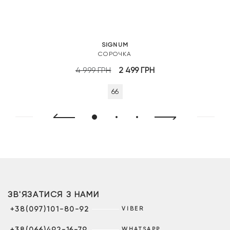
SIGNUM
СОРОЧКА
Оригінальна
Поточна
4 999
ГРН
2 499
ГРН
ціна:
ціна:
66
4
2
999 грн.
499 грн.
ЗВ'ЯЗАТИСЯ З НАМИ
+38(097)101-80-92
VIBER
+38(066)492-16-79
WHATSAPP