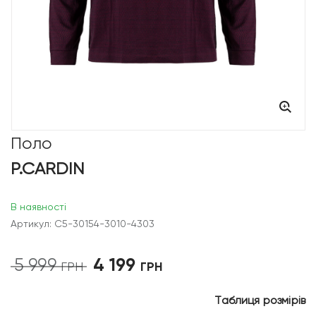
Поло
P.CARDIN
В наявності
Артикул: C5-30154-3010-4303
4 199
5 999
Оригінальна
Поточна
ГРН
ГРН
ціна:
ціна:
5
4
Таблиця розмірів