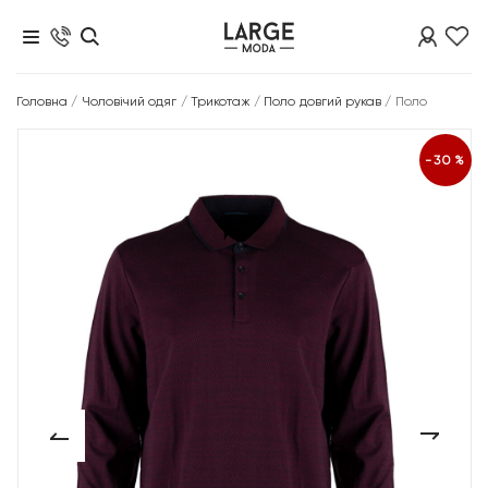
Головна
/
Чоловічий одяг
/
Трикотаж
/
Поло довгий рукав
/
Поло
-30%
‹
›