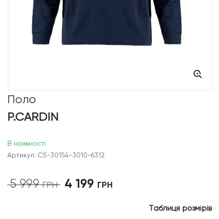
Поло
P.CARDIN
В наявності
Артикул: C5-30154-3010-6312
4 199
5 999
Оригінальна
Поточна
ГРН
ГРН
ціна:
ціна:
5
4
Таблиця розмірів