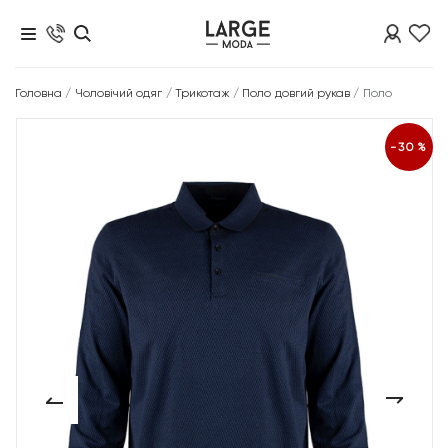
Головна
/
Чоловічий одяг
/
Трикотаж
/
Поло довгий рукав
/
Поло
-30%
‹
›