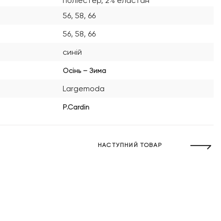
поліестер, 2% еластан
56, 58, 66
56, 58, 66
синій
Осінь – Зима
Largemoda
P.Cardin
НАСТУПНИЙ ТОВАР