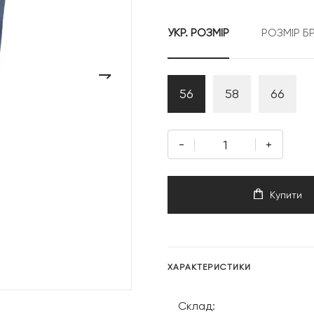
УКР. РОЗМІР
РОЗМІР Б
›
56
58
66
-
+
Купити
ХАРАКТЕРИСТИКИ
Склад: