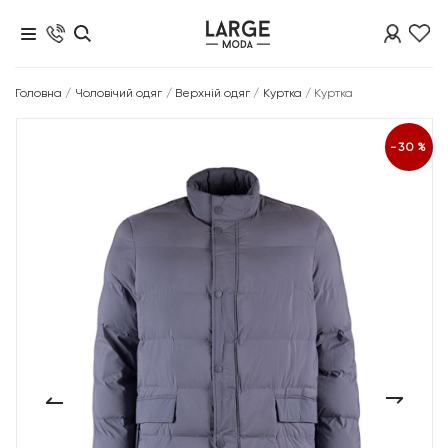
Головна
/
Чоловічий одяг
/
Верхній одяг
/
Куртка
/
Куртка
-30%
‹
›