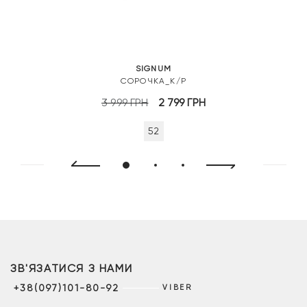
SIGNUM
СОРОЧКА_К/Р
Оригінальна
Поточна
3 999
ГРН
2 799
ГРН
ціна:
ціна:
52
3
2
999 грн.
799 грн.
ЗВ'ЯЗАТИСЯ З НАМИ
+38(097)101-80-92
VIBER