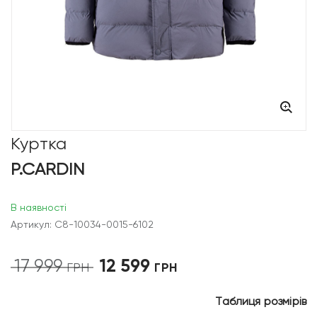
Куртка
P.CARDIN
В наявності
Артикул: C8-10034-0015-6102
12 599
17 999
Оригінальна
Поточна
ГРН
ГРН
ціна:
ціна:
17
12
Таблиця розмірів