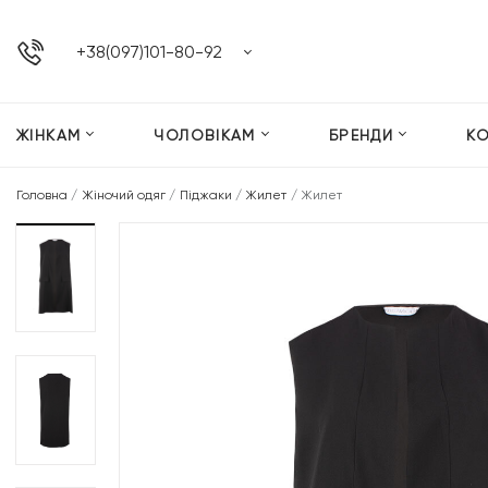
+38(097)101-80-92
ЖІНКАМ
ЧОЛОВІКАМ
БРЕНДИ
К
Головна
/
Жіночий одяг
/
Піджаки
/
Жилет
/
Жилет