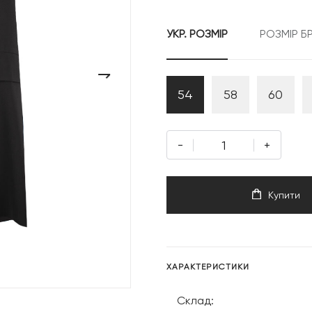
14
УКР. РОЗМІР
РОЗМІР Б
999 г
›
54
58
60
-
+
Купити
ХАРАКТЕРИСТИКИ
Склад: