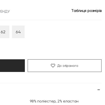
8
Таблиця розмірів
РЕНДУ
рн.
999 грн.
62
64
До обраного
98% поліестер, 2% еластан