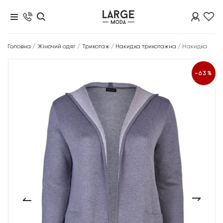
Головна
/
Жіночий одяг
/
Трикотаж
/
Накидка трикотажна
/
Накидка
-63%
‹
›