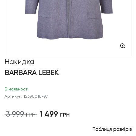
Накидка
BARBARA LEBEK
В наявності
Артикул: 15390018-97
1 499
3 999
Оригінальна
Поточна
ГРН
ГРН
ціна:
ціна:
3
1
Таблиця розмірів