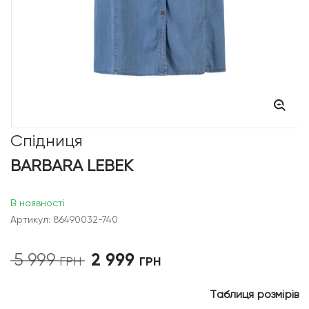
Спідниця
BARBARA LEBEK
В наявності
Артикул: 86490032-740
2 999
5 999
Оригінальна
Поточна
ГРН
ГРН
ціна:
ціна:
5
2
Таблиця розмірів