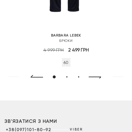
BARBARA LEBEK
БРЮКИ
Оригінальна
Поточна
4 999
ГРН
2 499
ГРН
ціна:
ціна:
60
4
2
999 грн.
499 грн.
ЗВ'ЯЗАТИСЯ З НАМИ
+38(097)101-80-92
VIBER