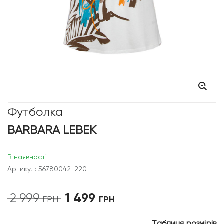
Футболка
BARBARA LEBEK
В наявності
Артикул: 56780042-220
1 499
2 999
Оригінальна
Поточна
ГРН
ГРН
ціна:
ціна:
2
1
Таблиця розмірів