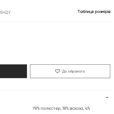
3
Таблиця розмірів
РЕНДУ
.
749 грн.
До обраного
78% полієстер, 18% віскоза, 4%