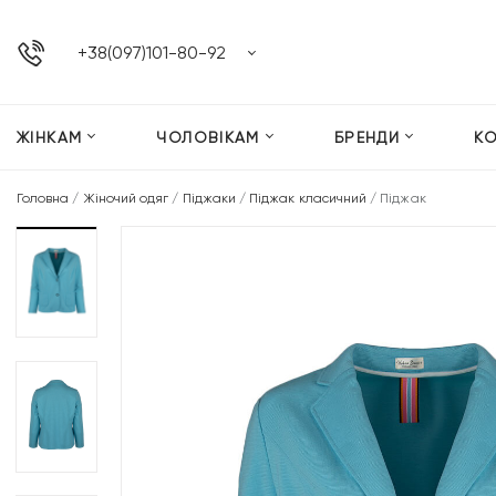
+38(097)101-80-92
ЖІНКАМ
ЧОЛОВІКАМ
БРЕНДИ
К
Головна
/
Жіночий одяг
/
Піджаки
/
Піджак класичний
/
Піджак