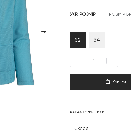
7
УКР. РОЗМІР
РОЗМІР Б
499 грн
›
52
54
-
+
Купити
ХАРАКТЕРИСТИКИ
Склад: