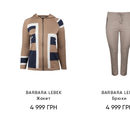
BARBARA LEBEK
BARBARA LE
Жакет
Брюки
4 999
ГРН
4 999
ГР
Поточна
ціна:
2
499 грн.