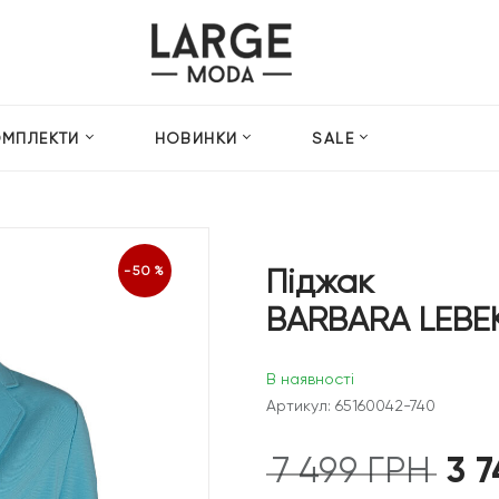
ОМПЛЕКТИ
НОВИНКИ
SALE
Піджак
-50%
BARBARA LEBE
В наявності
Артикул: 65160042-740
3 
7 499
ГРН
Оригін
ціна: