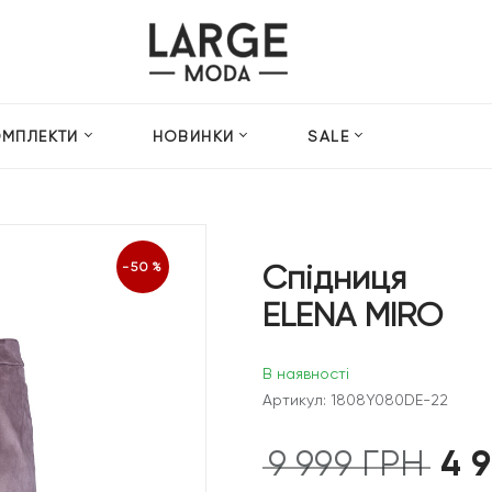
ОМПЛЕКТИ
НОВИНКИ
SALE
Спідниця
-50%
ELENA MIRO
В наявності
Артикул: 1808Y080DE-22
4 
9 999
ГРН
Оригін
ціна: