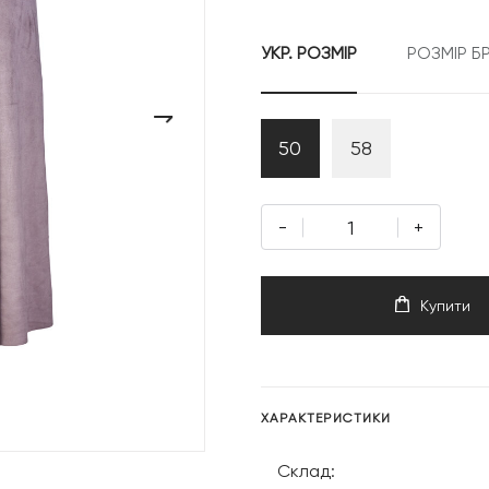
9
УКР. РОЗМІР
РОЗМІР Б
999 грн
›
50
58
-
+
Купити
ХАРАКТЕРИСТИКИ
Склад: