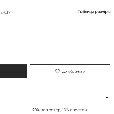
4
Таблиця розмірів
РЕНДУ
.
999 грн.
До обраного
90% полієстер, 10% еластан