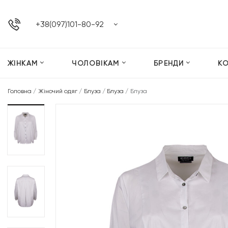
+38(097)101-80-92
ЖІНКАМ
ЧОЛОВІКАМ
БРЕНДИ
К
Головна
/
Жіночий одяг
/
Блуза
/
Блуза
/
Блуза