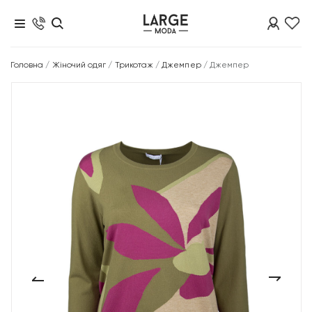
Головна
/
Жіночий одяг
/
Трикотаж
/
Джемпер
/
Джемпер
‹
›