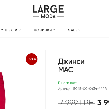
ОМПЛЕКТИ
НОВИНКИ
SALE
Джинси
-50%
MAC
В наявності
Артикул: 5045-00-0434-444R
3 
7 999
ГРН
Оригін
ціна: