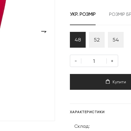
7
УКР. РОЗМІР
РОЗМІР Б
999 грн
›
48
52
54
-
+
Купити
ХАРАКТЕРИСТИКИ
Склад: