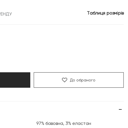
3
Таблиця розмірів
РЕНДУ
.
999 грн.
До обраного
97% бавовна, 3% еластан