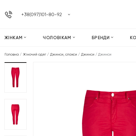
+38(097)101-80-92
ЖІНКАМ
ЧОЛОВІКАМ
БРЕНДИ
К
Головна
/
Жіночий одяг
/
Джинси, слакси
/
Джинси
/
Джинси