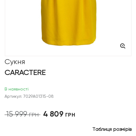
Сукня
CARACTERE
В наявності
Артикул: 7029A01315-08
4 809
15 999
Оригінальна
Поточна
ГРН
ГРН
ціна:
ціна:
15
4
Таблиця розмірів