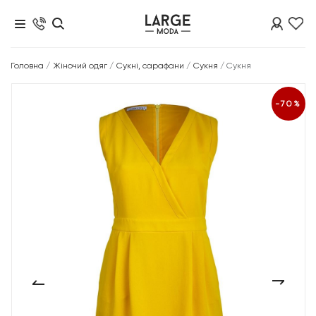
Головна
/
Жіночий одяг
/
Сукні, сарафани
/
Сукня
/
Сукня
-70%
‹
›