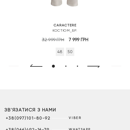
CARACTERE
КОСТЮМ_БР.
Оригінальна
Поточна
32 999
ГРН
7 999
ГРН
ціна:
ціна:
48
50
32
7
999 грн.
999 грн.
ЗВ'ЯЗАТИСЯ З НАМИ
+38(097)101-80-92
VIBER
+38(066)492-16-79
WHATSAPP