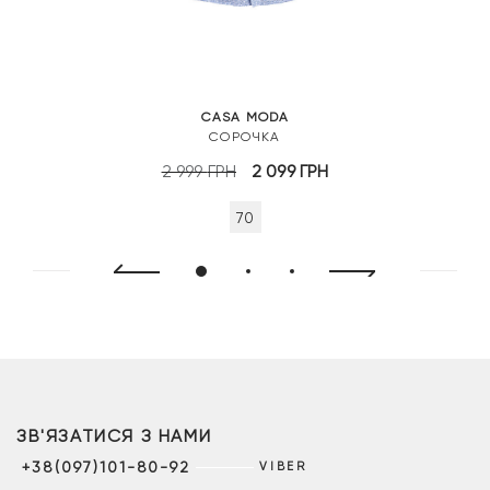
CASA MODA
СОРОЧКА
Оригінальна
Поточна
2 999
ГРН
2 099
ГРН
ціна:
ціна:
70
2
2
999 грн.
099 грн.
ЗВ'ЯЗАТИСЯ З НАМИ
+38(097)101-80-92
VIBER