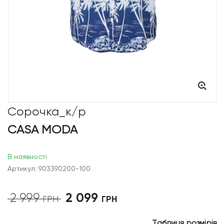
Сорочка_к/р
CASA MODA
В наявності
Артикул: 903390200-100
2 099
2 999
Оригінальна
Поточна
ГРН
ГРН
ціна:
ціна:
2
2
Таблиця розмірів