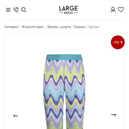
Головна
/
Жіночий одяг
/
Брюки, шорти
/
Брюки
/
Брюки
-50%
‹
›