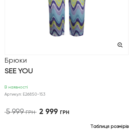
Брюки
SEE YOU
В наявності
Артикул: E26850-153
2 999
5 999
Оригінальна
Поточна
ГРН
ГРН
ціна:
ціна:
5
2
Таблиця розмірів