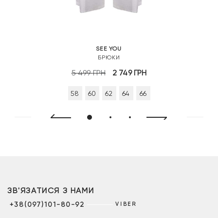
SEE YOU
БРЮКИ
Оригінальна
Поточна
5 499
ГРН
2 749
ГРН
ціна:
ціна:
58
60
62
64
66
5
2
499 грн.
749 грн.
ЗВ'ЯЗАТИСЯ З НАМИ
+38(097)101-80-92
VIBER