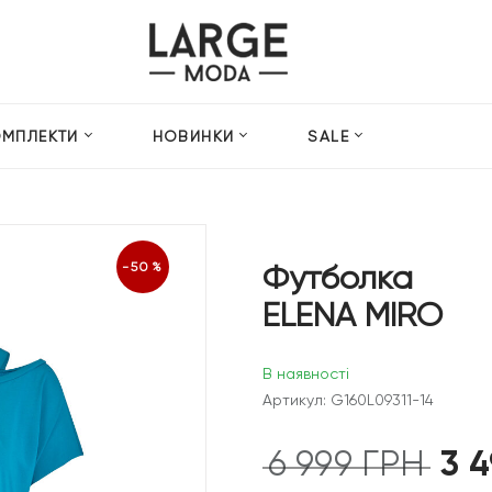
ОМПЛЕКТИ
НОВИНКИ
SALE
Футболка
-50%
ELENA MIRO
В наявності
Артикул: G160L09311-14
3 
6 999
ГРН
Оригін
ціна: