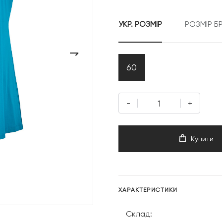
6
УКР. РОЗМІР
РОЗМІР Б
999 грн
›
60
-
+
Купити
ХАРАКТЕРИСТИКИ
Склад: