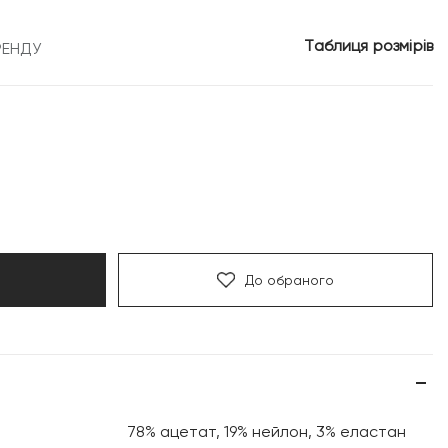
3
Таблиця розмірів
РЕНДУ
.
499 грн.
До обраного
78% ацетат, 19% нейлон, 3% еластан