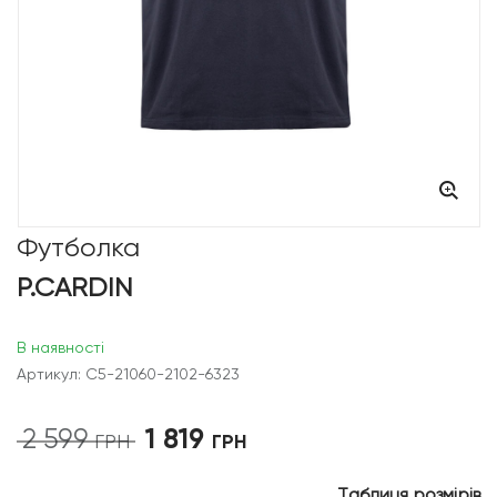
Футболка
P.CARDIN
В наявності
Артикул: C5-21060-2102-6323
1 819
2 599
Оригінальна
Поточна
ГРН
ГРН
ціна:
ціна:
2
1
Таблиця розмірів