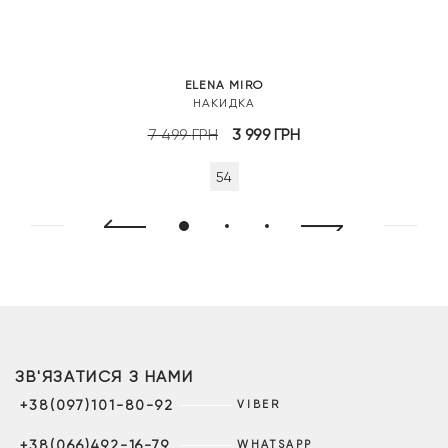
ELENA MIRO
НАКИДКА
Оригінальна
Поточна
7 499
ГРН
3 999
ГРН
ціна:
ціна:
54
7
3
499 грн.
999 грн.
ЗВ'ЯЗАТИСЯ З НАМИ
+38(097)101-80-92
VIBER
+38(066)492-16-79
WHATSAPP