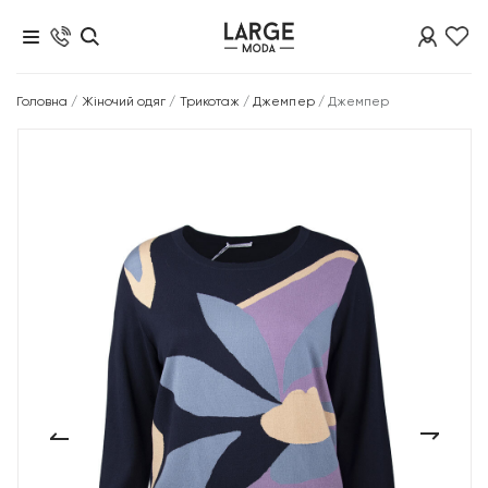
Головна
/
Жіночий одяг
/
Трикотаж
/
Джемпер
/
Джемпер
‹
›